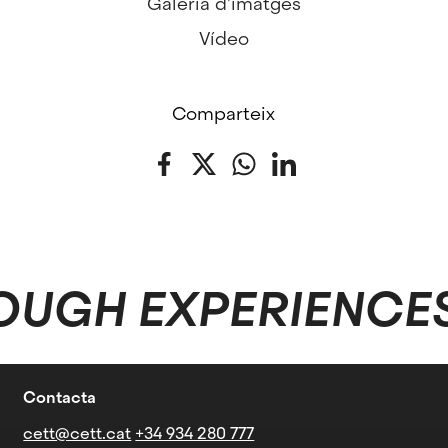
Galeria d'imatges
Vídeo
Comparteix
Facebook
Twitter
WhatsApp
LinkedIn
OUGH EXPERIENCE
Contacta
cett@cett.cat
+34 934 280 777