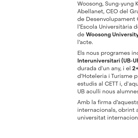
Woosong, Sung-yung Kim
Abellanet, CEO del Gr
de Desenvolupament Co
l’Escola Universitària
de
Woosong University
l’acte.
Els nous programes in
Interuniversitari (UB-
durada d'un any, i el
2+
d’Hoteleria i Turisme 
estudis al CETT i, d'a
UB aculli nous alumne
Amb la firma d’aquests
internacionals, obrint
universitat internacio