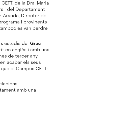
 CETT, de la Dra. Maria
rs i del Departament
z-Aranda, Director de
 programa i provinents
 tampoc es van perdre
s estudis del
Grau
tit en anglès i amb una
nes de tercer any
gen acabar els seus
st que el Campus CETT-
elacions
juntament amb una