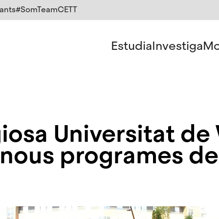
ants
#SomTeamCETT
Estudia
Investiga
Mo
igiosa Universitat 
 nous programes de 