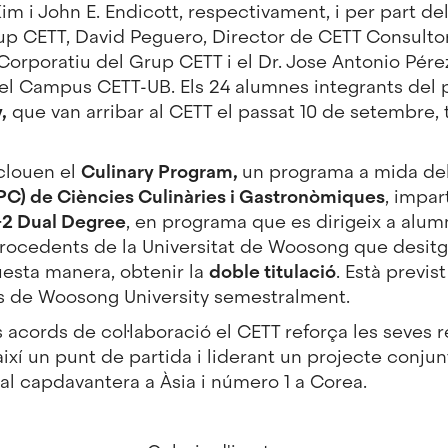
 i John E. Endicott, respectivament, i per part del
up CETT, David Peguero, Director de CETT Consulto
rporatiu del Grup CETT i el Dr. Jose Antonio Pére
 del Campus CETT-UB. Els 24 alumnes integrants del
,
que van arribar al CETT el passat 10 de setembre,
clouen el
Culinary Program,
un programa a mida del
UPC) de Ciències Culinàries i Gastronòmiques
, impar
2 Dual Degree
, en programa que es dirigeix a alum
procedents de la Universitat de Woosong que desit
questa manera, obtenir la
doble titulació
. Està previ
s de Woosong University semestralment.
 acords de col·laboració el CETT reforça les seves r
 així un punt de partida i liderant un projecte con
nal capdavantera a Àsia i número 1 a Corea.