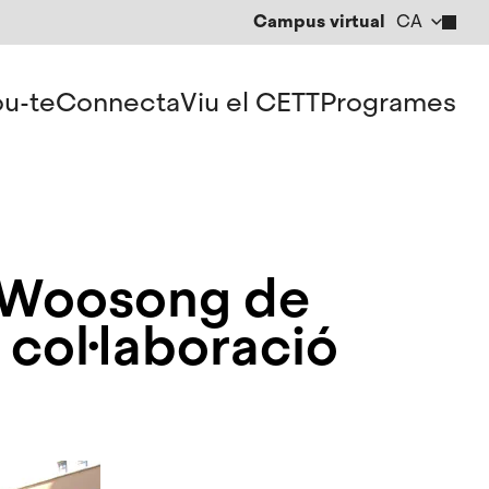
Campus virtual
CA
EN
ES
u-te
Connecta
Viu el CETT
Programes
de Woosong de
col·laboració