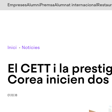
Salta
Empreses
Alumni
Premsa
Alumnat internacional
Restaur
al
contingut
principal
Breadcrumb
Inici
Notícies
El CETT i la prest
Corea inicien dos
01.10.18
Imatge