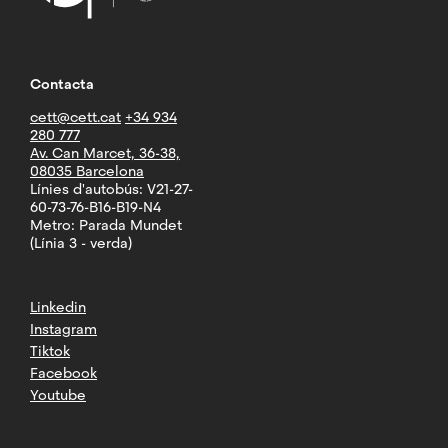
Contacta
cett@cett.cat
+34 934
280 777
Av. Can Marcet, 36-38,
08035 Barcelona
Línies d'autobús: V21-27-
60-73-76-B16-B19-N4
Metro: Parada Mundet
(Línia 3 - verda)
Linkedin
Instagram
Tiktok
Facebook
Youtube