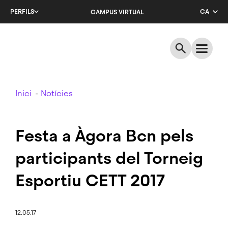
Salta
PERFILS
CA
CAMPUS VIRTUAL
al
contingut
EN
principal
ES
Breadcrumb
Inici
Notícies
Festa a Àgora Bcn pels
participants del Torneig
Esportiu CETT 2017
12.05.17