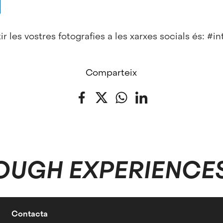
r les vostres fotografies a les xarxes socials és: #i
Comparteix
Facebook
Twitter
WhatsApp
LinkedIn
OUGH EXPERIENCE
Contacta