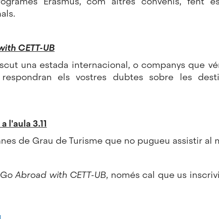
programes Erasmus, com altres convenis, fent 
als.
with CETT-UB
scut una estada internacional, o companys que vén
s, respondran els vostres dubtes sobre les des
a l'aula 3.11
mnes de Grau de Turisme que no pugueu assistir al 
Go Abroad with CETT-UB
, només cal que us inscriv