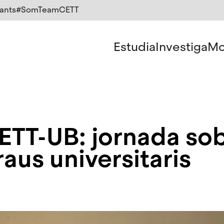
ants
#SomTeamCETT
Estudia
Investiga
Mo
TT-UB: jornada sob
aus universitaris