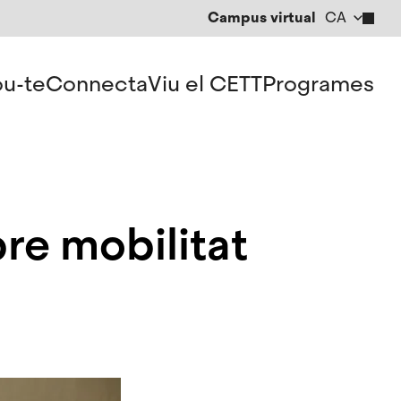
Campus virtual
CA
EN
ES
u-te
Connecta
Viu el CETT
Programes
re mobilitat