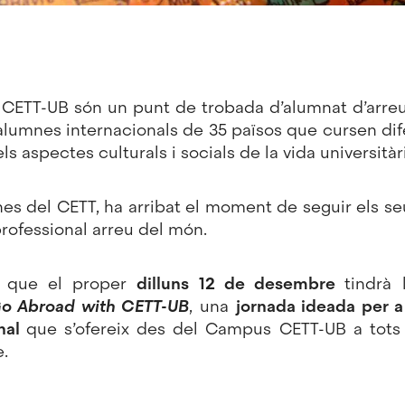
CETT-UB són un punt de trobada d’alumnat d’arre
lumnes internacionals de 35 països que cursen dife
ls aspectes culturals i socials de la vida universitàr
nes del CETT, ha arribat el moment de seguir els s
rofessional arreu del món.
u que el proper
dilluns 12 de desembre
tindrà l
o Abroad with CETT-UB
, una
jornada ideada per a
nal
que s’ofereix des del Campus CETT-UB a tots
e.