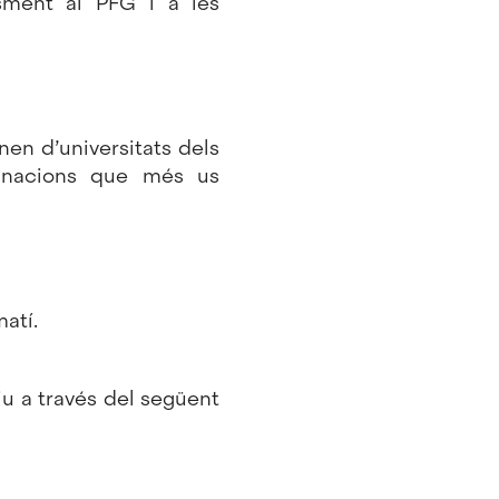
esment al PFG i a les
en d’universitats dels
tinacions que més us
matí.
iu a través del següent