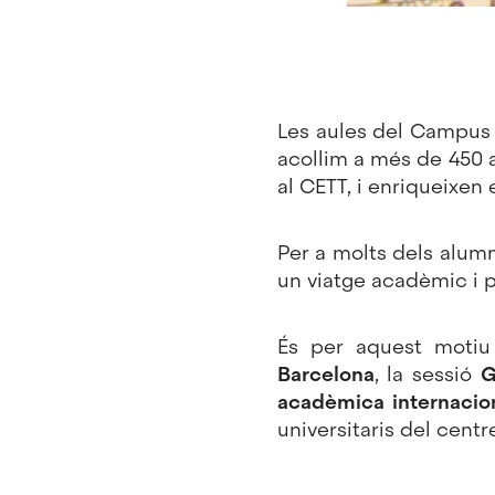
Les aules del Campus 
acollim a més de 450 a
al CETT, i enriqueixen e
Per a molts dels alum
un viatge acadèmic i p
És per aquest moti
Barcelona
, la sessió
G
acadèmica internacio
universitaris del centr