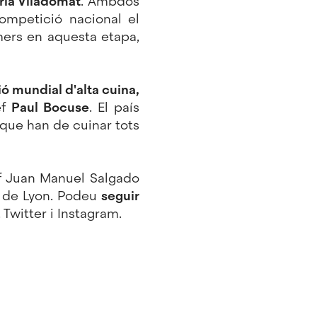
rià Viladomat
. Ambdós
ompetició nacional el
mers en aquesta etapa,
ó mundial d'alta cuina,
ef
Paul Bocuse
. El país
 que han de cuinar tots
ef Juan Manuel Salgado
al de Lyon. Podeu
seguir
,
Twitter
i
Instagram
.