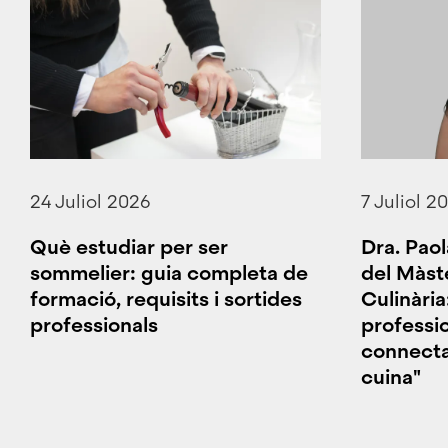
24 Juliol 2026
7 Juliol 2
Què estudiar per ser
Dra. Paol
sommelier: guia completa de
del Màst
formació, requisits i sortides
Culinàri
professionals
professi
connecta
cuina"