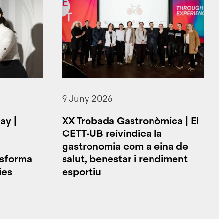
9 Juny 2026
ay |
XX Trobada Gastronòmica | El
n
CETT-UB reivindica la
gastronomia com a eina de
nsforma
salut, benestar i rendiment
ies
esportiu