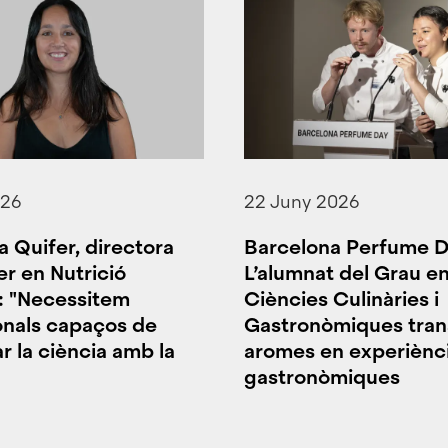
026
22 Juny 2026
a Quifer, directora
Barcelona Perfume D
er en Nutrició
L’alumnat del Grau e
a: "Necessitem
Ciències Culinàries i
onals capaços de
Gastronòmiques tra
r la ciència amb la
aromes en experiènc
gastronòmiques