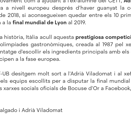
t novament com a ajudant a l'ex-alumne del CETT,
Ad
a a nivell europeu després d'haver guanyat la c
e 2018, si aconsegueixen quedar entre els 10 pri
 a la
final mundial de Lyon
al 2019.
 història, Itàlia acull aquesta
prestigiosa
competici
olimpíades gastronòmiques, creada al 1987 pel x
antatge d'escollir els ingredients principals amb els
icipen a la fase europea.
B desitgem molt sort a l'Adrià Viladomat i al x
dels equips escollits per a disputar la final mundi
s xarxes socials oficials de Bocuse d'Or a
Facebook
algado i Adrià Viladomat