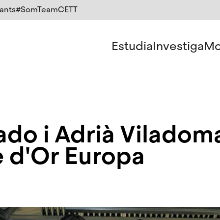
ants
#SomTeamCETT
Estudia
Investiga
Mo
do i Adrià Viladom
 d'Or Europa