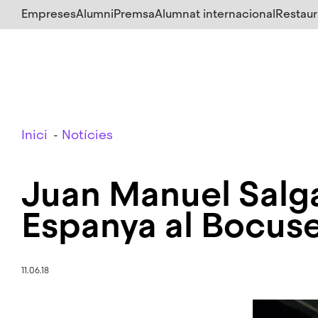
Salta
Empreses
Alumni
Premsa
Alumnat internacional
Restaur
al
contingut
principal
Breadcrumb
Inici
Notícies
Juan Manuel Salga
Espanya al Bocuse
11.06.18
Imatge