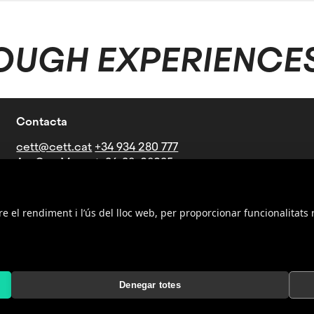
OUGH EXPERIENCE
Contacta
cett@cett.cat
+34 934 280 777
Av. Can Marcet, 36-38, 08035
Barcelona
Línies d'autobús: V21-27-60-73-
76-B16-B19-N4
re el rendiment i l’ús del lloc web, per proporcionar funcionalitats 
Metro: Parada Mundet (Línia 3 -
verda)
Denegar totes