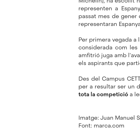
Michelin), ha escolli
representen a Espany
passat mes de gener d
representaran Espanya
Per primera vegada a la
considerada com les 
amfitrió juga amb l'av
els aspirants que part
Des del Campus CETT-U
per a resultar ser un 
tota la competició
a le
Imatge:
Juan Manuel S
Font: marca.com