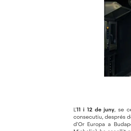
L'
11
i
12 de juny
, se 
consecutiu, després de
d'Or Europa a Budap