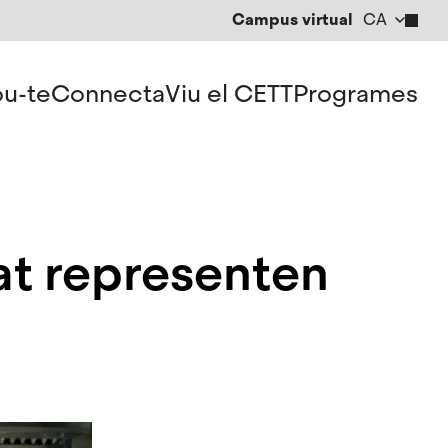
Campus virtual
CA
EN
ES
u-te
Connecta
Viu el CETT
Programes
at representen