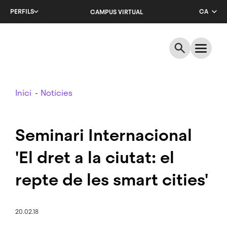
Salta
PERFILS
CA
CAMPUS VIRTUAL
al
contingut
EN
principal
ES
Breadcrumb
Inici
Notícies
Seminari Internacional
'El dret a la ciutat: el
repte de les smart cities'
20.02.18