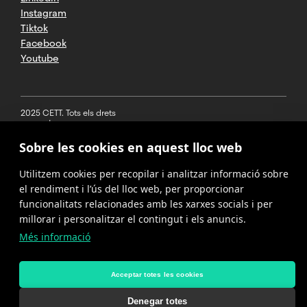
Instagram
Tiktok
Facebook
Youtube
2025 CETT. Tots els drets
reservats
Sobre les cookies en aquest lloc web
Avís legal
Utilitzem cookies per recopilar i analitzar informació sobre
Política de
privacitat
el rendiment i l’ús del lloc web, per proporcionar
funcionalitats relacionades amb les xarxes socials i per
Cookies
millorar i personalitzar el contingut i els anuncis.
Més informació
Política del
canal de
denúncies
Acceptar totes les cookies
Denegar totes