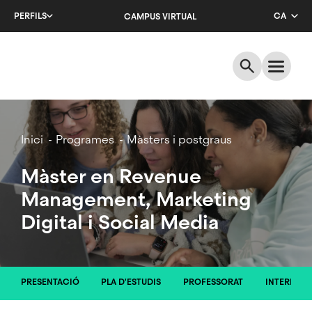
Salta
PERFILS
CA
CAMPUS VIRTUAL
al
contingut
EN
principal
ES
Breadcrumb
Inici
Programes
Màsters i postgraus
Màster en Revenue
Management, Marketing
Digital i Social Media
PRESENTACIÓ
PLA D'ESTUDIS
PROFESSORAT
INTERNAC