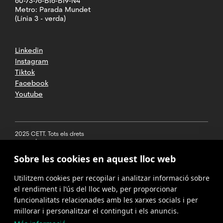
60-73-76-B16-B19-N4
Metro: Parada Mundet
(Línia 3 - verda)
Linkedin
Instagram
Tiktok
Facebook
Youtube
2025 CETT. Tots els drets
reservats
Sobre les cookies en aquest lloc web
Avís legal
Utilitzem cookies per recopilar i analitzar informació sobre
Política de
privacitat
el rendiment i l’ús del lloc web, per proporcionar
funcionalitats relacionades amb les xarxes socials i per
Cookies
millorar i personalitzar el contingut i els anuncis.