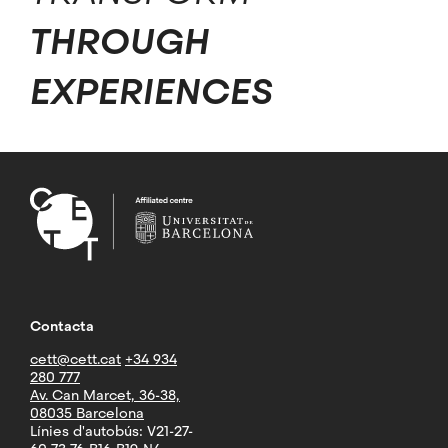
THROUGH
EXPERIENCES
Contacta
cett@cett.cat
+34 934
280 777
Av. Can Marcet, 36-38,
08035 Barcelona
Línies d'autobús: V21-27-