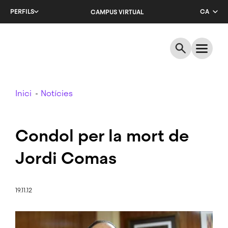
Salta
PERFILS
CA
CAMPUS VIRTUAL
al
contingut
EN
principal
ES
Breadcrumb
Inici
Notícies
Condol per la mort de
Jordi Comas
19.11.12
Imatge