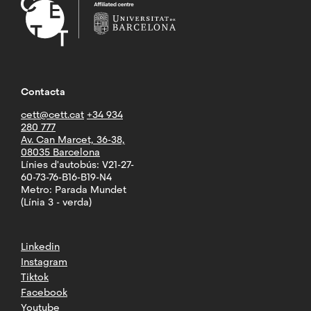
Contacta
cett@cett.cat
+34 934
280 777
Av. Can Marcet, 36-38,
08035 Barcelona
Línies d'autobús: V21-27-
60-73-76-B16-B19-N4
Metro: Parada Mundet
(Línia 3 - verda)
Linkedin
Instagram
Tiktok
Facebook
Youtube