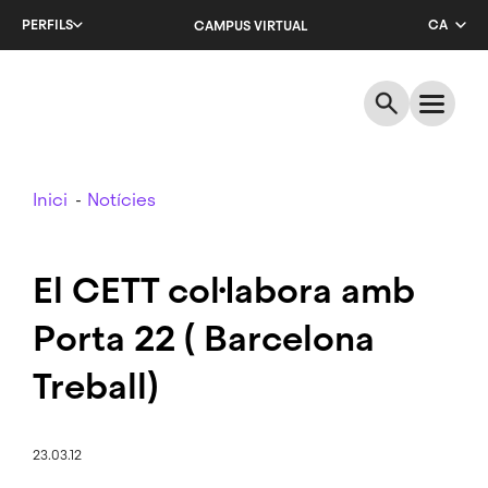
Salta
PERFILS
CA
CAMPUS VIRTUAL
al
contingut
EN
principal
ES
Breadcrumb
Inici
Notícies
El CETT col·labora amb
Porta 22 ( Barcelona
Treball)
23.03.12