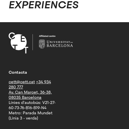
EXPERIENCES
Contacta
cett@cett.cat
+34 934
280 777
Av. Can Marcet, 36-38,
08035 Barcelona
Línies d'autobús: V21-27-
60-73-76-B16-B19-N4
Metro: Parada Mundet
(Línia 3 - verda)