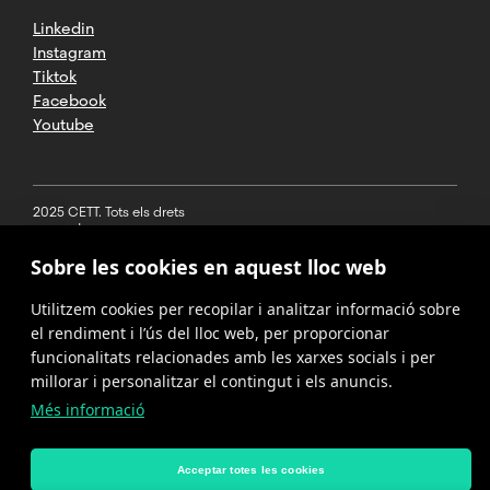
Linkedin
Instagram
Tiktok
Facebook
Youtube
2025 CETT. Tots els drets
reservats
Sobre les cookies en aquest lloc web
Avís legal
Utilitzem cookies per recopilar i analitzar informació sobre
Política de
privacitat
el rendiment i l’ús del lloc web, per proporcionar
funcionalitats relacionades amb les xarxes socials i per
Cookies
millorar i personalitzar el contingut i els anuncis.
Més informació
Política del
canal de
denúncies
Acceptar totes les cookies