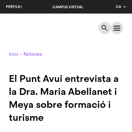
Salta
PERFILS
CA
CAMPUS VIRTUAL
al
contingut
EN
principal
ES
Breadcrumb
Inici
Notícies
El Punt Avui entrevista a
la Dra. Maria Abellanet i
Meya sobre formació i
turisme