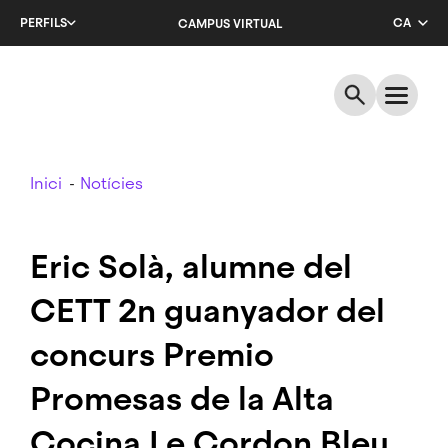
Salta
PERFILS
CA
CAMPUS VIRTUAL
al
contingut
EN
principal
ES
Breadcrumb
Inici
Notícies
Eric Solà, alumne del
CETT 2n guanyador del
concurs Premio
Promesas de la Alta
Cocina Le Cordon Bleu