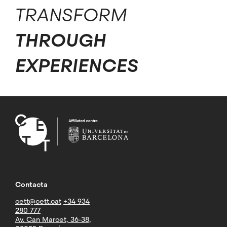
TRANSFORM
THROUGH
EXPERIENCES
Contacta
cett@cett.cat
+34 934
280 777
Av. Can Marcet, 36-38,