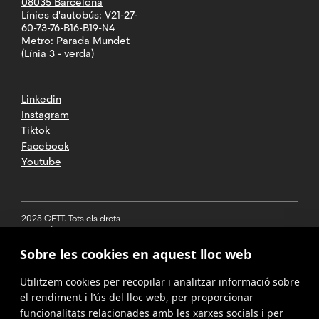
08035 Barcelona
Línies d'autobús: V21-27-
60-73-76-B16-B19-N4
Metro: Parada Mundet
(Línia 3 - verda)
Linkedin
Instagram
Tiktok
Facebook
Youtube
2025 CETT. Tots els drets
reservats
Sobre les cookies en aquest lloc web
Avís legal
Utilitzem cookies per recopilar i analitzar informació sobre
Política de
privacitat
el rendiment i l’ús del lloc web, per proporcionar
funcionalitats relacionades amb les xarxes socials i per