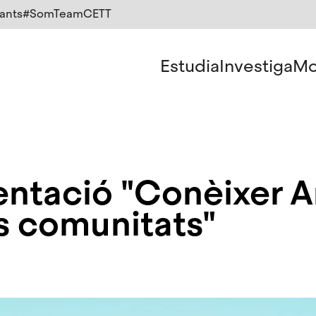
ants
#SomTeamCETT
Estudia
Investiga
Mo
sentació "Conèixer A
es comunitats"