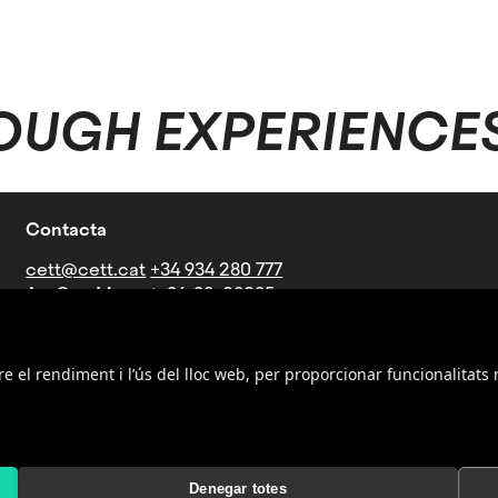
OUGH EXPERIENCE
Contacta
cett@cett.cat
+34 934 280 777
Av. Can Marcet, 36-38, 08035
Barcelona
Línies d'autobús: V21-27-60-73-
76-B16-B19-N4
re el rendiment i l’ús del lloc web, per proporcionar funcionalitats 
Metro: Parada Mundet (Línia 3 -
verda)
Denegar totes