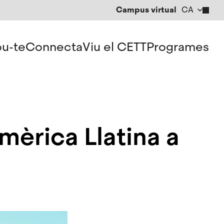
Campus virtual
CA
EN
ES
u-te
Connecta
Viu el CETT
Programes
mèrica Llatina a