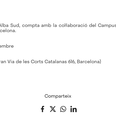
r Alba Sud, compta amb la col·laboració del Campu
celona.
tembre
(Gran Via de les Corts Catalanas 616, Barcelona)
Comparteix
Facebook
Twitter
WhatsApp
LinkedIn