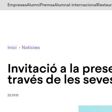
Salta
Empreses
Alumni
Premsa
Alumnat internacional
Restaur
al
contingut
principal
Breadcrumb
Inici
Notícies
Invitació a la pre
través de les sev
23.09.15
Imatge