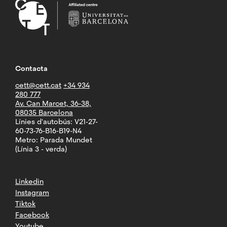
Contacta
cett@cett.cat
+34 934
280 777
Av. Can Marcet, 36-38,
08035 Barcelona
Línies d'autobús: V21-27-
60-73-76-B16-B19-N4
Metro: Parada Mundet
(Línia 3 - verda)
Linkedin
Instagram
Tiktok
Facebook
Youtube