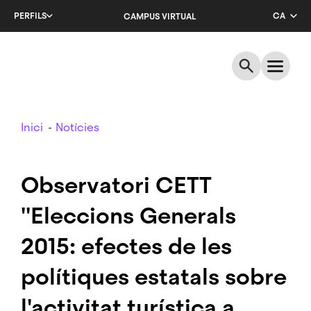
Salta
PERFILS
CA
CAMPUS VIRTUAL
al
contingut
EN
principal
ES
Breadcrumb
Inici
Notícies
Observatori CETT
''Eleccions Generals
2015: efectes de les
polítiques estatals sobre
l'activitat turística a