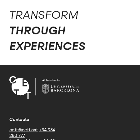
TRANSFORM
THROUGH
EXPERIENCES
Contacta
cett@cett.cat
+34 934
280 777