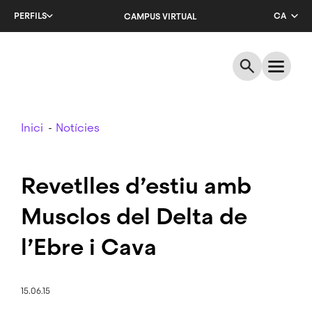
Salta
PERFILS
CA
CAMPUS VIRTUAL
al
contingut
EN
principal
ES
Breadcrumb
Inici
Notícies
Revetlles d’estiu amb
Musclos del Delta de
l’Ebre i Cava
15.06.15