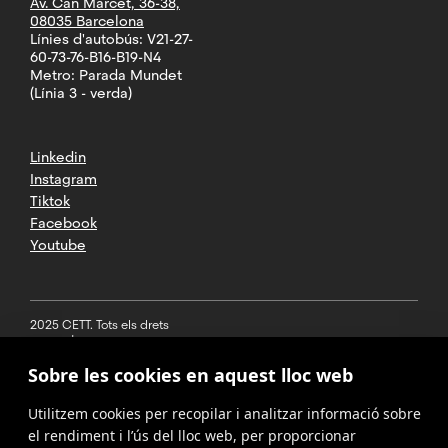
Av. Can Marcet, 36-38,
08035 Barcelona
Línies d'autobús: V21-27-
60-73-76-B16-B19-N4
Metro: Parada Mundet
(Línia 3 - verda)
Linkedin
Instagram
Tiktok
Facebook
Youtube
2025 CETT. Tots els drets
reservats
Sobre les cookies en aquest lloc web
Avís legal
Utilitzem cookies per recopilar i analitzar informació sobre
Política de
privacitat
el rendiment i l’ús del lloc web, per proporcionar