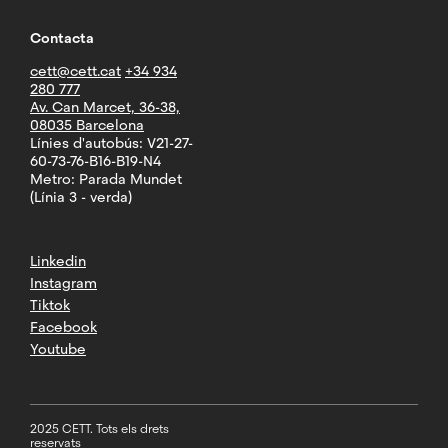
Contacta
cett@cett.cat
+34 934
280 777
Av. Can Marcet, 36-38,
08035 Barcelona
Línies d'autobús: V21-27-
60-73-76-B16-B19-N4
Metro: Parada Mundet
(Línia 3 - verda)
Linkedin
Instagram
Tiktok
Facebook
Youtube
2025 CETT. Tots els drets
reservats