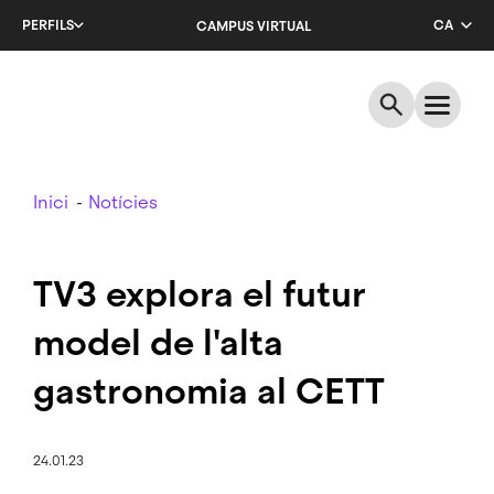
Salta
PERFILS
CA
CAMPUS VIRTUAL
al
contingut
EN
principal
ES
Breadcrumb
Inici
Notícies
TV3 explora el futur
model de l'alta
gastronomia al CETT
24.01.23