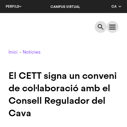
Salta
PERFILS
CA
CAMPUS VIRTUAL
al
contingut
EN
principal
ES
Breadcrumb
Inici
Notícies
El CETT signa un conveni
de col·laboració amb el
Consell Regulador del
Cava