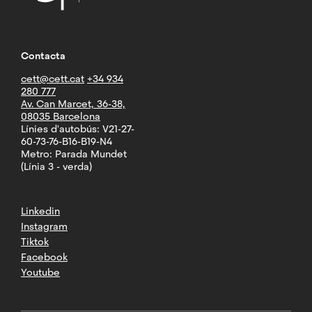
Contacta
cett@cett.cat
+34 934
280 777
Av. Can Marcet, 36-38,
08035 Barcelona
Línies d'autobús: V21-27-
60-73-76-B16-B19-N4
Metro: Parada Mundet
(Línia 3 - verda)
Linkedin
Instagram
Tiktok
Facebook
Youtube