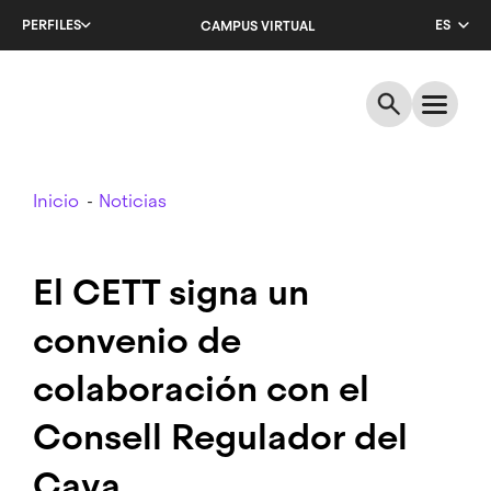
Salta
PERFILES
ES
CAMPUS VIRTUAL
al
contenido
CA
principal
EN
Breadcrumb
Inicio
Noticias
El CETT signa un
convenio de
colaboración con el
Consell Regulador del
Cava