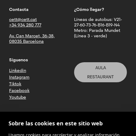
Contacta
¿Cómo llegar?
cett@cett.cat
Líneas de autobus: V21-
+34 934 280 777
27-60-73-76-B16-B19-N4
Metro: Parada Mundet
Av. Can Marcet, 36-38,
(Línea 3 - verde)
08035 Barcelona
Síguenos
AULA
Linkedin
RESTAURANT
Instagram
Tiktok
Facebook
Youtube
2025 CETT. Todos los derechos
Sobre las cookies en este sitio web
reservados
Usamos cookies para recolectar y analizar información