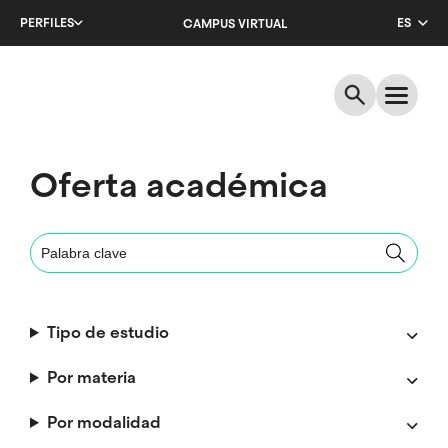
Salta
PERFILES
ES
CAMPUS VIRTUAL
al
contenido
CA
principal
EN
Oferta académica
Tipo de estudio
Por materia
Por modalidad