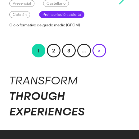
Presencial
Castellano
Catalán
Preinscripción abierta
Ciclo formativo de grado medio (GFGM)
Pagination
Página
1
Página
2
Página
3
…
Next
>
page
TRANSFORM
THROUGH
EXPERIENCES