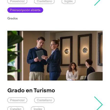
Presencial
Castellano
Inglés
Preinscripción abierta
Grados
Grado en Turismo
Presencial
Castellano
Catalán
Inglés