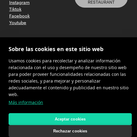
RESTAURANT
Instagram
Tiktok
Facebook
Youtube
2025 CETT. Todos los derechos
Sobre las cookies en este sitio web
reservados
Usamos cookies para recolectar y analizar información
Aviso legal
relacionada con el uso y desempeño de nuestro sitio web
para poder proveer funcionalidades relacionadas con las
Política de
privacidad
redes sociales, y para mejorar y personalizar
adecuadamente el contenido y publicidad en nuestro sitio
Cookies
web.
Más información
Política del
canal de
denuncias
Aceptar cookies
Rechazar cookies