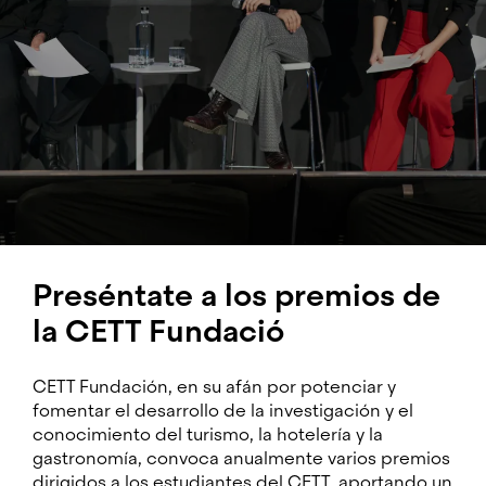
excelencia
Preséntate a los premios de
la CETT Fundació
CETT Fundación, en su afán por potenciar y
fomentar el desarrollo de la investigación y el
conocimiento del turismo, la hotelería y la
gastronomía, convoca anualmente varios premios
dirigidos a los estudiantes del CETT, aportando un