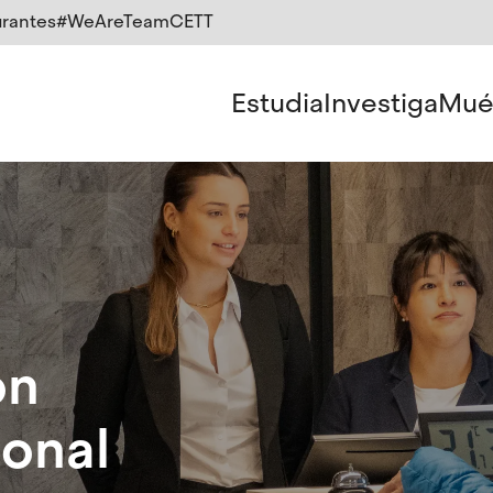
rantes
#WeAreTeamCETT
Estudia
Investiga
Mué
ón
ional