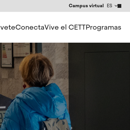
Campus virtual
ES
CA
EN
vete
Conecta
Vive el CETT
Programas