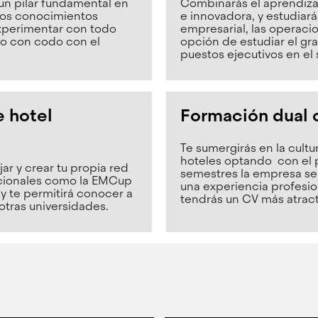
 un pilar fundamental en
Combinarás el aprendiz
 los conocimientos
e innovadora, y estudiar
experimentar con todo
empresarial, las operacio
do con codo con el
opción de estudiar el gr
puestos ejecutivos en el 
 hotel
Formación dual 
Te sumergirás en la cultu
hoteles optando con el 
ar y crear tu propia red
semestres la empresa se 
acionales como la EMCup
una experiencia profesi
y te permitirá conocer a
tendrás un CV más atract
otras universidades.