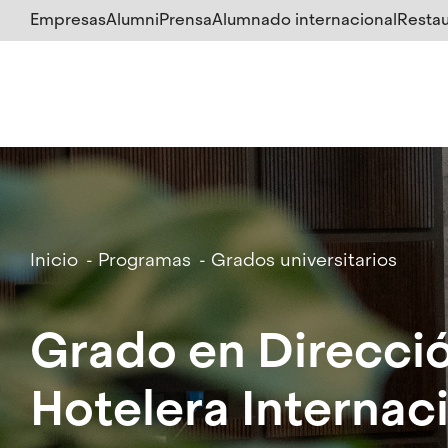
Salta
Empresas
Alumni
Prensa
Alumnado internacional
Restau
al
contenido
principal
Breadcrumb
Inicio
Programas
Grados universitarios
Grado en Direcci
Hotelera Internac