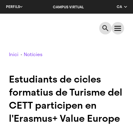
Salta
PERFILS
CA
CAMPUS VIRTUAL
al
contingut
EN
principal
ES
Breadcrumb
Inici
Notícies
Estudiants de cicles
formatius de Turisme del
CETT participen en
l'Erasmus+ Value Europe