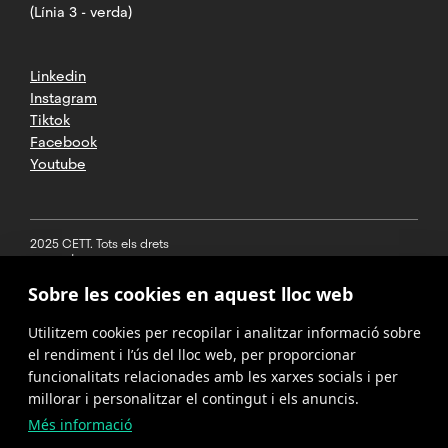
(Línia 3 - verda)
Linkedin
Instagram
Tiktok
Facebook
Youtube
2025 CETT. Tots els drets
reservats
Sobre les cookies en aquest lloc web
Avís legal
Utilitzem cookies per recopilar i analitzar informació sobre
Política de
privacitat
el rendiment i l’ús del lloc web, per proporcionar
funcionalitats relacionades amb les xarxes socials i per
Cookies
millorar i personalitzar el contingut i els anuncis.
Més informació
Política del
canal de