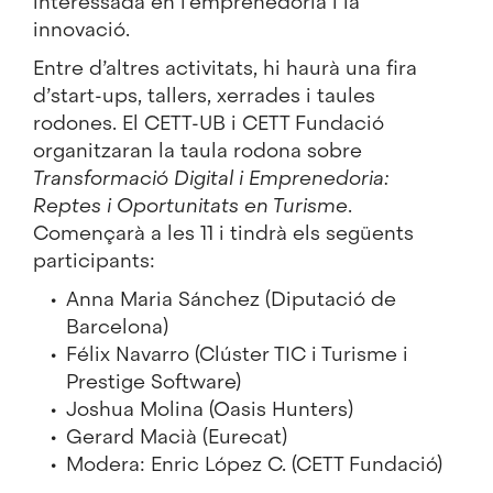
interessada en l'emprenedoria i la
innovació.
Entre d’altres activitats, hi haurà una fira
d’start-ups, tallers, xerrades i taules
rodones. El CETT-UB i CETT Fundació
organitzaran la taula rodona sobre
Transformació Digital i Emprenedoria:
Reptes i Oportunitats en Turisme
.
Començarà a les 11 i tindrà els següents
participants:
Anna Maria Sánchez (Diputació de
Barcelona)
Félix Navarro (Clúster TIC i Turisme i
Prestige Software)
Joshua Molina (Oasis Hunters)
Gerard Macià (Eurecat)
Modera: Enric López C. (CETT Fundació)