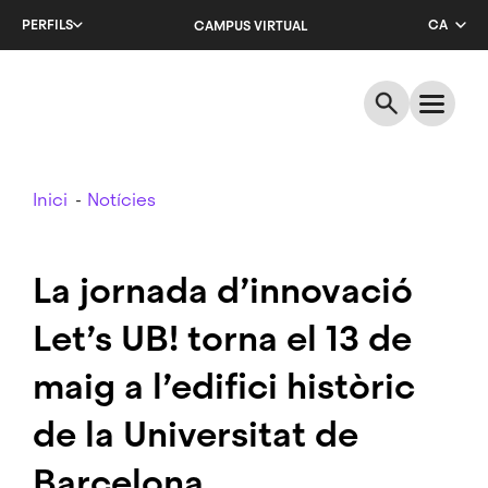
Salta
PERFILS
CA
CAMPUS VIRTUAL
al
contingut
EN
principal
ES
Breadcrumb
Inici
Notícies
La jornada d’innovació
Let’s UB! torna el 13 de
maig a l’edifici històric
de la Universitat de
Barcelona