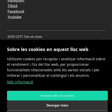
Instagram
Tiktok
Facebook
Youtube
2025 CETT. Tots els drets
reservats
Sobre les cookies en aquest lloc web
Avís legal
Utilitzem cookies per recopilar i analitzar informació sobre
Política de
privacitat
el rendiment i l’ús del lloc web, per proporcionar
funcionalitats relacionades amb les xarxes socials i per
Cookies
millorar i personalitzar el contingut i els anuncis.
Més informació
Política del
canal de
denúncies
Acceptar totes les cookies
Denegar totes