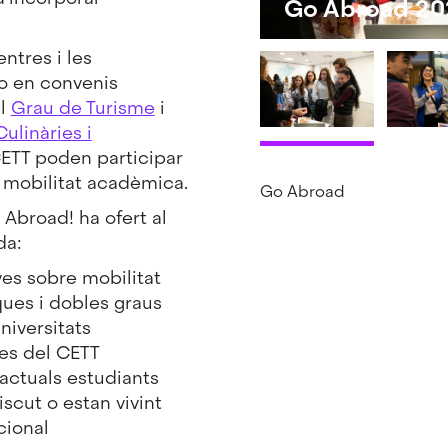
Go Abroad 20
ntres i les
 o en convenis
el
Grau de Turisme
i
ulinàries i
ETT poden participar
 mobilitat acadèmica.
Go Abroad
 Abroad! ha ofert al
da:
ves sobre mobilitat
ues i dobles graus
niversitats
ies del CETT
 actuals estudiants
scut o estan vivint
cional