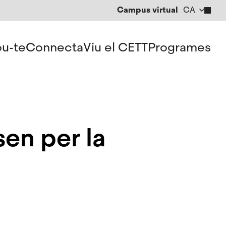
Campus virtual
CA
EN
ES
u-te
Connecta
Viu el CETT
Programes
en per la