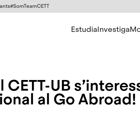
ants
#SomTeamCETT
Estudia
Investiga
Mo
l CETT-UB s’interess
ional al Go Abroad!