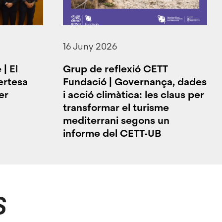
16 Juny 2026
| El
Grup de reflexió CETT
ertesa
Fundació | Governança, dades
er
i acció climàtica: les claus per
transformar el turisme
mediterrani segons un
informe del CETT-UB
S