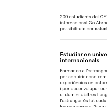
200 estudiants del CET
internacional Go Abroad
possibilitats per
estudi
Estudiar en unive
internacionals
Formar-se a l’estrange
per adquirir coneixeme
experiències en entorn
i per desenvolupar c
el domini d’altres llen
l'estranger és fet cad
les empreses a l’hora 