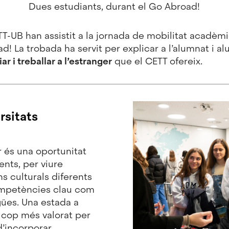
Dues estudiants, durant el Go Abroad!
T-UB han assistit a la jornada de mobilitat acadèmi
! La trobada ha servit per explicar a l’alumnat i al
ar i treballar a l’estranger
que el CETT ofereix.
rsitats
r és una oportunitat
nts, per viure
s culturals diferents
ompetències clau com
gües. Una estada a
a cop més valorat per
d’incorporar