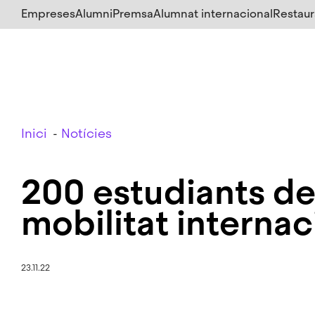
Salta
Empreses
Alumni
Premsa
Alumnat internacional
Restaur
al
contingut
principal
Breadcrumb
Inici
Notícies
200 estudiants de
mobilitat internac
23.11.22