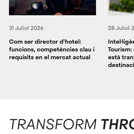
31 Juliol 2026
28 Juliol 
Com ser director d'hotel:
Intel·ligè
funcions, competències clau i
Tourism:
requisits en el mercat actual
està tra
destinaci
TRANSFORM
THR