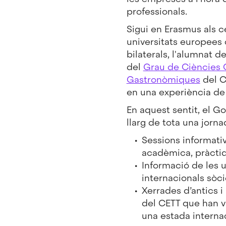
professionals.
Sigui en Erasmus als ce
universitats europees
bilaterals, l'alumnat d
del
Grau de Ciències C
Gastronòmiques
del C
en una experiència de
En aquest sentit, el Go
llarg de tota una jorna
Sessions informati
acadèmica, pràctiq
Informació de les u
internacionals sòc
Xerrades d’antics i
del CETT que han vi
una estada interna