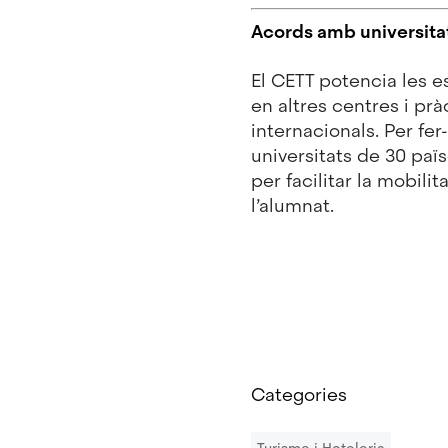
Acords amb universitat
El CETT potencia les 
en altres centres i p
internacionals. Per fe
universitats de 30 paï
per facilitar la mobilit
l’alumnat.
Categories
Turisme i Hoteleria