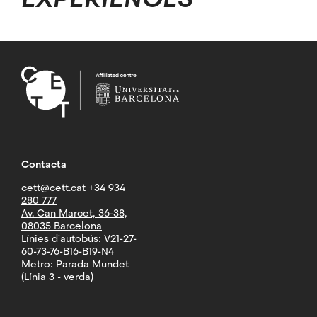
Contacta
cett@cett.cat
+34 934
280 777
Av. Can Marcet, 36-38,
08035 Barcelona
Línies d'autobús: V21-27-
60-73-76-B16-B19-N4
Metro: Parada Mundet
(Línia 3 - verda)