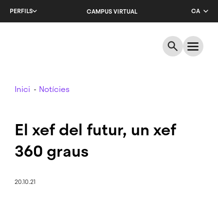
Salta
PERFILS
CA
CAMPUS VIRTUAL
al
contingut
EN
principal
ES
Breadcrumb
Inici
Notícies
El xef del futur, un xef
360 graus
20.10.21