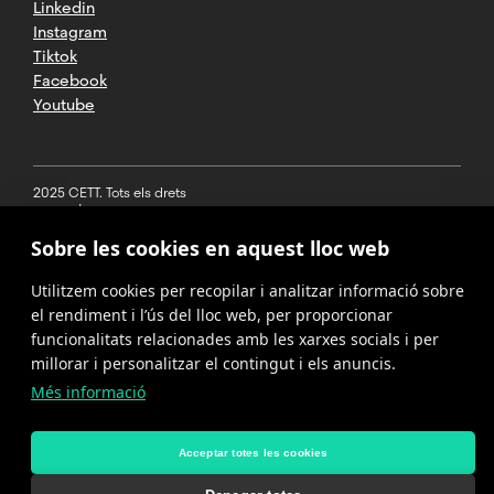
Linkedin
Instagram
Tiktok
Facebook
Youtube
2025 CETT. Tots els drets
reservats
Sobre les cookies en aquest lloc web
Avís legal
Utilitzem cookies per recopilar i analitzar informació sobre
Política de
privacitat
el rendiment i l’ús del lloc web, per proporcionar
funcionalitats relacionades amb les xarxes socials i per
Cookies
millorar i personalitzar el contingut i els anuncis.
Més informació
Política del
canal de
denúncies
Acceptar totes les cookies