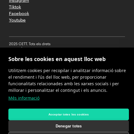
Instagram
Tiktok
Facebook
Youtube
2025 CETT. Tots els drets
reservats
Sobre les cookies en aquest lloc web
Avís legal
Utilitzem cookies per recopilar i analitzar informació sobre
Política de
privacitat
el rendiment i l’ús del lloc web, per proporcionar
funcionalitats relacionades amb les xarxes socials i per
Cookies
millorar i personalitzar el contingut i els anuncis.
Més informació
Política del
canal de
denúncies
Acceptar totes les cookies
Denegar totes