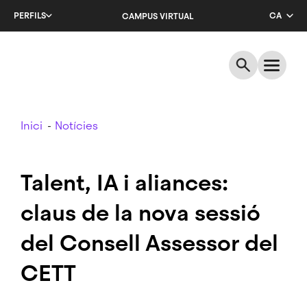
Salta
PERFILS
CA
CAMPUS VIRTUAL
al
contingut
EN
principal
ES
Breadcrumb
Inici
Notícies
Talent, IA i aliances:
claus de la nova sessió
del Consell Assessor del
CETT