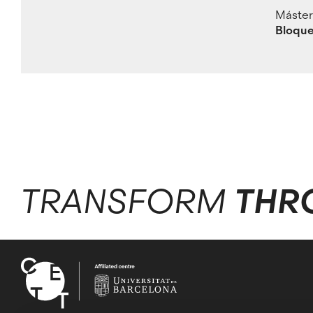
Máste
Bloque
TRANSFORM
THR