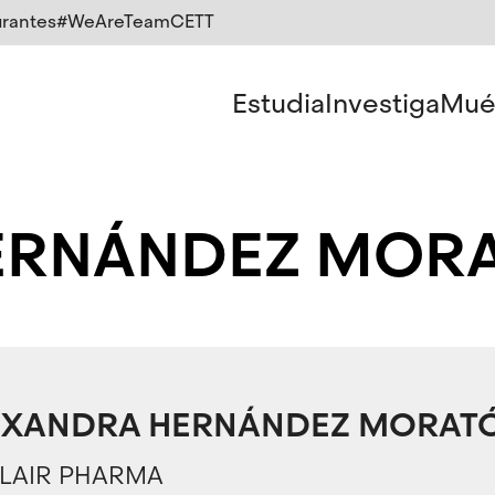
rantes
#WeAreTeamCETT
Estudia
Investiga
Mué
ERNÁNDEZ MOR
EXANDRA HERNÁNDEZ MORAT
LAIR PHARMA