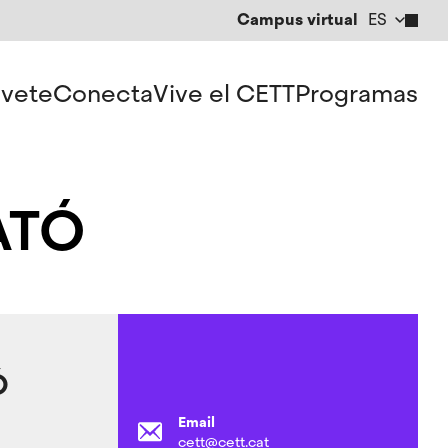
Campus virtual
ES
CA
EN
vete
Conecta
Vive el CETT
Programas
ATÓ
Ó
Email
cett@cett.cat