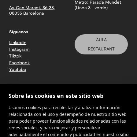
Metro: Parada Mundet
Av. Can Marcet, 36-38,
(Línea 3 - verde)
08035 Barcelona
Síguenos
AULA
Linkedin
RESTAURANT
Instagram
Tiktok
Facebook
Youtube
2025 CETT. Todos los derechos
Sobre las cookies en este sitio web
reservados
Usamos cookies para recolectar y analizar información
Aviso legal
relacionada con el uso y desempeño de nuestro sitio web
para poder proveer funcionalidades relacionadas con las
Política de
privacidad
redes sociales, y para mejorar y personalizar
adecuadamente el contenido y publicidad en nuestro sitio