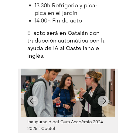
13.30h Refrigerio y pica-
pica en el jardín
14.00h Fin de acto
El acto será en Catalán con
traducción automática con la
ayuda de IA al Castellano e
Inglés.
2024-
Inauguració del Curs Acadèmic 2024-
Inaugu
2025 - Còctel
2025 - 