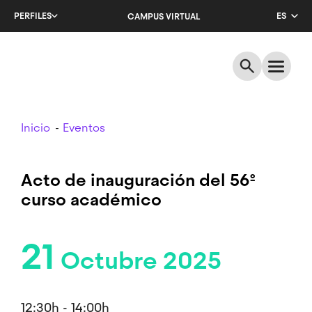
Salta
PERFILES
ES
CAMPUS VIRTUAL
al
contenido
CA
principal
EN
Breadcrumb
Inicio
Eventos
Acto de inauguración del 56º
curso académico
21
Octubre 2025
12:30h - 14:00h