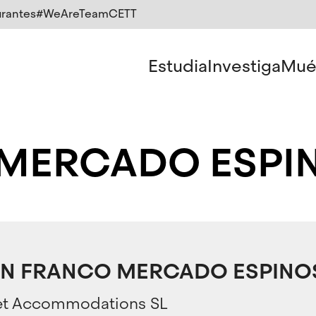
rantes
#WeAreTeamCETT
Estudia
Investiga
Mué
 MERCADO ESPI
AN FRANCO MERCADO ESPINO
t Accommodations SL