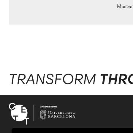
Máste
TRANSFORM
THR