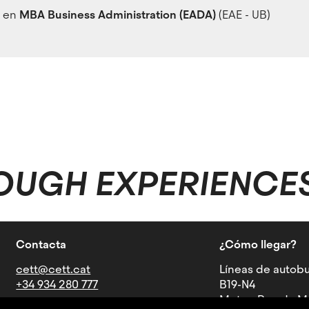
r en
MBA Business Administration (EADA)
(EAE - UB)
OUGH EXPERIENCE
Contacta
¿Cómo llegar?
cett@cett.cat
Líneas de autobu
+34 934 280 777
B19-N4
Metro: Parada Mu