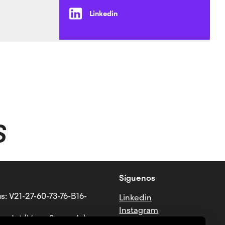
Linkedin
S
Síguenos
s: V21-27-60-73-76-B16-
Linkedin
Instagram
ndet (Línea 3 - verde)
Tiktok