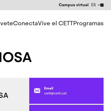
Campus virtual
ES
CA
EN
vete
Conecta
Vive el CETT
Programas
NOSA
Email
SA
cett@cett.cat