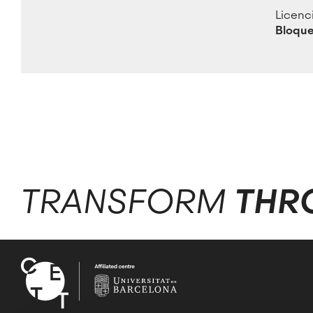
Licenc
Bloque
TRANSFORM
THR