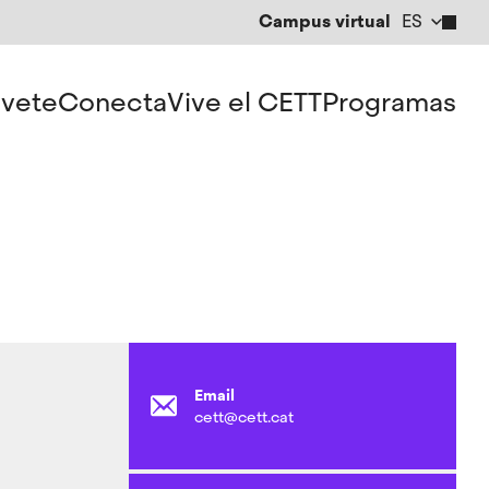
Campus virtual
ES
CA
EN
vete
Conecta
Vive el CETT
Programas
Email
cett@cett.cat