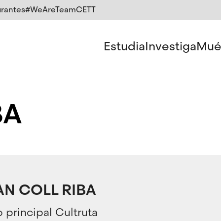
rantes
#WeAreTeamCETT
Estudia
Investiga
Mué
BA
N COLL RIBA
 principal Cultruta