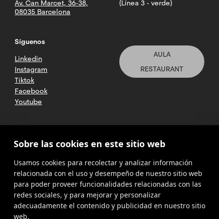
Av. Can Marcet, 36-38,
(Línea 3 - verde)
08035 Barcelona
Síguenos
AULA
Linkedin
RESTAURANT
Instagram
Tiktok
Facebook
Youtube
2025 CETT. Todos los derechos
Sobre las cookies en este sitio web
reservados
Usamos cookies para recolectar y analizar información
Aviso legal
relacionada con el uso y desempeño de nuestro sitio web
para poder proveer funcionalidades relacionadas con las
Política de
privacidad
redes sociales, y para mejorar y personalizar
adecuadamente el contenido y publicidad en nuestro sitio
Cookies
web.