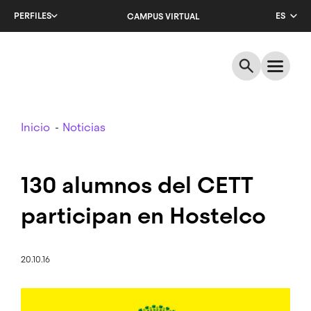
Salta
PERFILES
ES
CAMPUS VIRTUAL
al
contenido
CA
principal
EN
Breadcrumb
Inicio
Noticias
130 alumnos del CETT
participan en Hostelco
20.10.16
Imagen