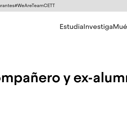
rantes
#WeAreTeamCETT
Estudia
Investiga
Mué
mpañero y ex-alum