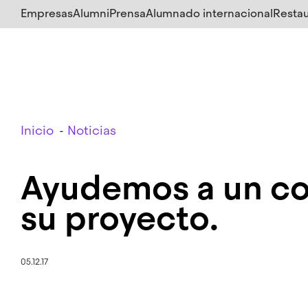
Salta
Empresas
Alumni
Prensa
Alumnado internacional
Restau
al
contenido
principal
Breadcrumb
Inicio
Noticias
Ayudemos a un co
su proyecto.
05.12.17