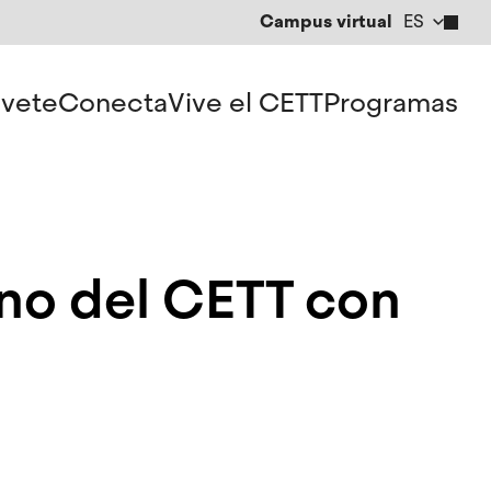
Campus virtual
ES
CA
EN
vete
Conecta
Vive el CETT
Programas
no del CETT con