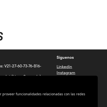
S
Síguenos
s: V21-27-60-73-76-B16-
Linkedin
Instagram
ndet (Línea 3 - verde)
Tiktok
Facebook
Youtube
r proveer funcionalidades relacionadas con las redes