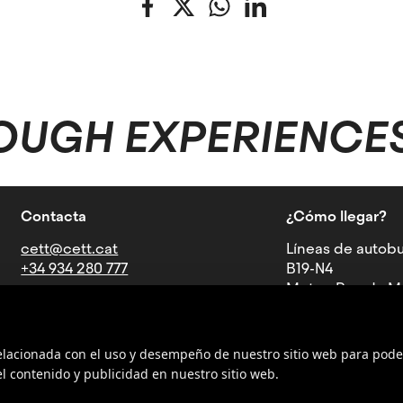
Facebook
Twitter
WhatsApp
LinkedIn
OUGH EXPERIENCE
Contacta
¿Cómo llegar?
cett@cett.cat
Líneas de autobu
+34 934 280 777
B19-N4
Metro: Parada Mu
Av. Can Marcet, 36-38, 08035
Barcelona
relacionada con el uso y desempeño de nuestro sitio web para pode
l contenido y publicidad en nuestro sitio web.