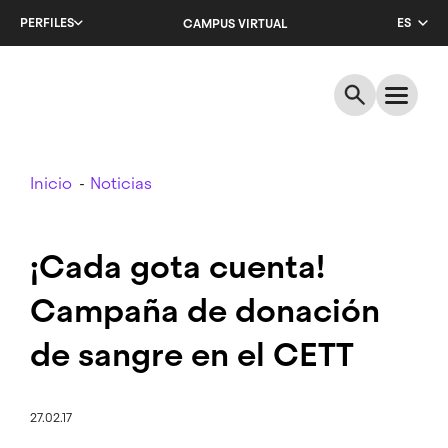
Salta
PERFILES
ES
CAMPUS VIRTUAL
al
contenido
CA
principal
EN
Breadcrumb
Inicio
Noticias
¡Cada gota cuenta!
Campaña de donación
de sangre en el CETT
27.02.17