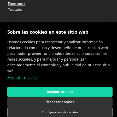
Facebook
Youtube
2025 CETT. Todos los derechos
Sobre las cookies en este sitio web
reservados
Usamos cookies para recolectar y analizar información
Aviso legal
relacionada con el uso y desempeño de nuestro sitio web
para poder proveer funcionalidades relacionadas con las
Política de
privacidad
redes sociales, y para mejorar y personalizar
adecuadamente el contenido y publicidad en nuestro sitio
Cookies
web.
Más información
Política del
canal de
denuncias
Aceptar cookies
Rechazar cookies
Configuración de cookies