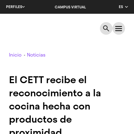
Salta
PERFILES
ES
CAMPUS VIRTUAL
al
contenido
CA
principal
EN
Breadcrumb
Inicio
Noticias
El CETT recibe el
reconocimiento a la
cocina hecha con
productos de
proximidad