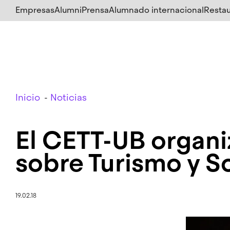
Salta
Empresas
Alumni
Prensa
Alumnado internacional
Restau
al
contenido
principal
Breadcrumb
Inicio
Noticias
El CETT-UB organi
sobre Turismo y S
19.02.18
Imagen