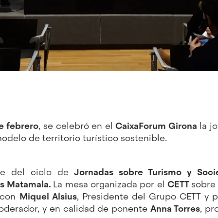
e febrero
, se celebró en el
CaixaForum Girona
la j
delo de territorio turístico sostenible.
te del ciclo de
Jornadas sobre Turismo y Soci
as Matamala
.
La mesa organizada por el
CETT
sobr
 con
Miquel Alsius
, Presidente del Grupo CETT y 
derador, y en calidad de ponente
Anna Torres
, pr