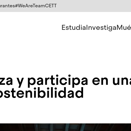
rantes
#WeAreTeamCETT
Estudia
Investiga
Mué
za y participa en 
ostenibilidad