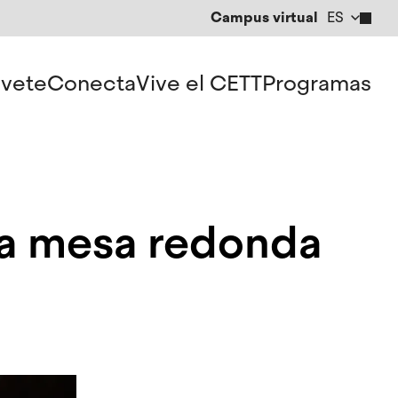
Campus virtual
ES
CA
EN
vete
Conecta
Vive el CETT
Programas
una mesa redonda