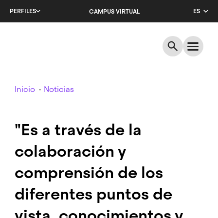
Salta
PERFILES
ES
CAMPUS VIRTUAL
al
contenido
CA
principal
EN
Breadcrumb
Inicio
Noticias
"Es a través de la
colaboración y
comprensión de los
diferentes puntos de
vista, conocimientos y