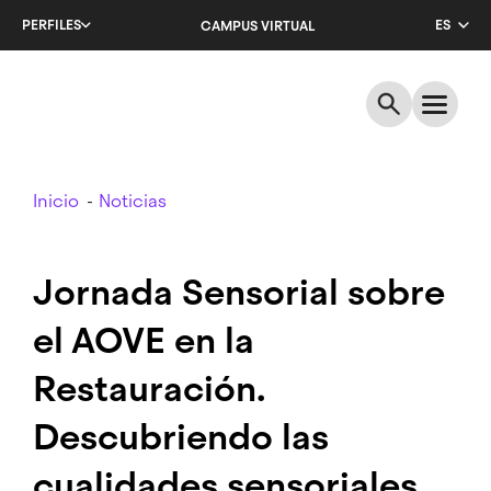
Salta
PERFILES
ES
CAMPUS VIRTUAL
al
contenido
CA
principal
EN
Breadcrumb
Inicio
Noticias
Jornada Sensorial sobre
el AOVE en la
Restauración.
Descubriendo las
cualidades sensoriales