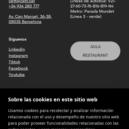
cett@cett.cat
Líneas de autobus: V21-
+34 934 280 777
27-60-73-76-B16-B19-N4
Metro: Parada Mundet
Av. Can Marcet, 36-38,
(Línea 3 - verde)
08035 Barcelona
Síguenos
AULA
Linkedin
RESTAURANT
Instagram
Tiktok
Facebook
Youtube
2025 CETT. Todos los derechos
Sobre las cookies en este sitio web
reservados
Usamos cookies para recolectar y analizar información
Aviso legal
relacionada con el uso y desempeño de nuestro sitio web
para poder proveer funcionalidades relacionadas con las
Política de
privacidad