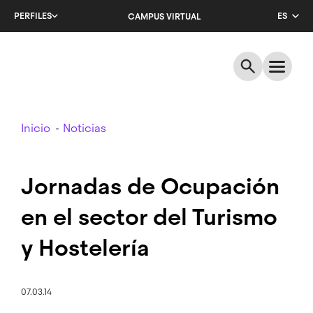
Salta
PERFILES
ES
CAMPUS VIRTUAL
al
contenido
CA
principal
EN
Breadcrumb
Inicio
Noticias
Jornadas de Ocupación
en el sector del Turismo
y Hostelería
07.03.14