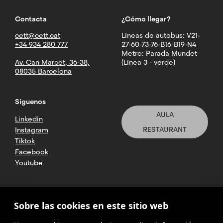
Contacta
¿Cómo llegar?
cett@cett.cat
Líneas de autobus: V21-
+34 934 280 777
27-60-73-76-B16-B19-N4
Metro: Parada Mundet
Av. Can Marcet, 36-38,
(Línea 3 - verde)
08035 Barcelona
Síguenos
AULA
Linkedin
RESTAURANT
Instagram
Tiktok
Facebook
Youtube
2025 CETT. Todos los derechos
Sobre las cookies en este sitio web
reservados