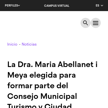
Salta
PERFILES
ES
CAMPUS VIRTUAL
al
contenido
CA
principal
EN
Breadcrumb
Inicio
Noticias
La Dra. Maria Abellanet i
Meya elegida para
formar parte del
Consejo Municipal
Turismo y Ciudad