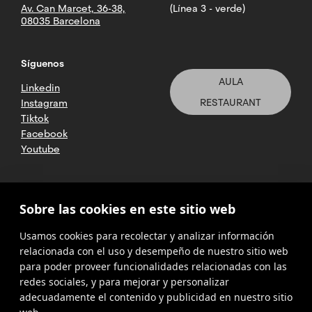
Av. Can Marcet, 36-38,
(Línea 3 - verde)
08035 Barcelona
Síguenos
AULA
Linkedin
RESTAURANT
Instagram
Tiktok
Facebook
Youtube
2025 CETT. Todos los derechos
Sobre las cookies en este sitio web
reservados
Usamos cookies para recolectar y analizar información
Aviso legal
relacionada con el uso y desempeño de nuestro sitio web
para poder proveer funcionalidades relacionadas con las
Política de
privacidad
redes sociales, y para mejorar y personalizar
adecuadamente el contenido y publicidad en nuestro sitio
Cookies