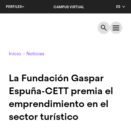
Salta
PERFILES
ES
CAMPUS VIRTUAL
al
contenido
CA
principal
EN
Breadcrumb
Inicio
Noticias
La Fundación Gaspar
Espuña-CETT premia el
emprendimiento en el
sector turístico