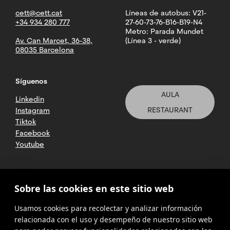
cett@cett.cat
Líneas de autobus: V21-
+34 934 280 777
27-60-73-76-B16-B19-N4
Metro: Parada Mundet
Av. Can Marcet, 36-38,
(Línea 3 - verde)
08035 Barcelona
Síguenos
AULA
Linkedin
RESTAURANT
Instagram
Tiktok
Facebook
Youtube
2025 CETT. Todos los derechos
Sobre las cookies en este sitio web
reservados
Usamos cookies para recolectar y analizar información
Aviso legal
relacionada con el uso y desempeño de nuestro sitio web