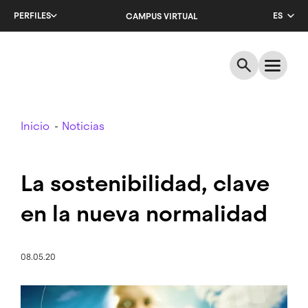
Salta
PERFILES
ES
CAMPUS VIRTUAL
al
contenido
CA
principal
EN
Breadcrumb
Inicio
Noticias
La sostenibilidad, clave
en la nueva normalidad
08.05.20
Imagen