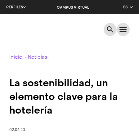
Salta
PERFILES
ES
CAMPUS VIRTUAL
al
contenido
CA
principal
EN
Breadcrumb
Inicio
Noticias
La sostenibilidad, un
elemento clave para la
hotelería
02.06.20