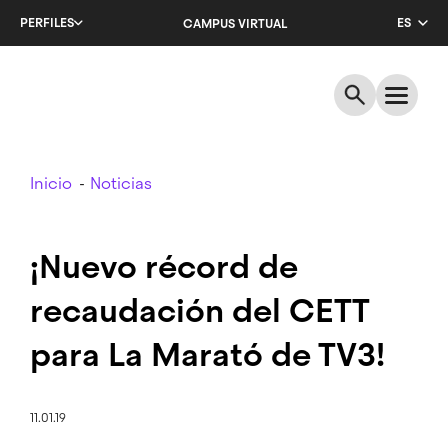
Salta
PERFILES
ES
CAMPUS VIRTUAL
al
contenido
CA
principal
EN
Breadcrumb
Inicio
Noticias
¡Nuevo récord de
recaudación del CETT
para La Marató de TV3!
11.01.19