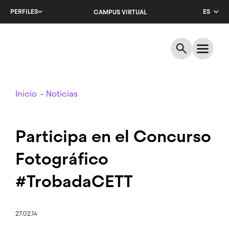
Salta
PERFILES
ES
CAMPUS VIRTUAL
al
contenido
CA
principal
EN
Breadcrumb
Inicio
Noticias
Participa en el Concurso
Fotográfico
#TrobadaCETT
27.02.14