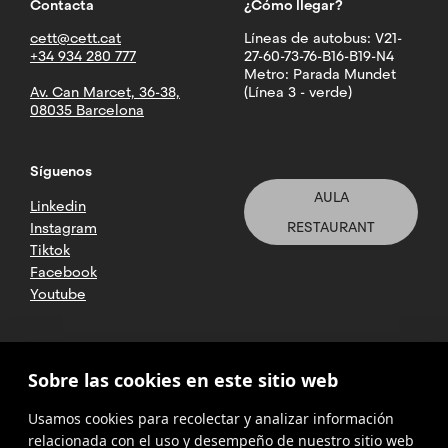
Contacta
¿Cómo llegar?
cett@cett.cat
Líneas de autobus: V21-
+34 934 280 777
27-60-73-76-B16-B19-N4
Metro: Parada Mundet
Av. Can Marcet, 36-38,
(Línea 3 - verde)
08035 Barcelona
Síguenos
AULA
Linkedin
RESTAURANT
Instagram
Tiktok
Facebook
Youtube
2025 CETT. Todos los derechos
Sobre las cookies en este sitio web
reservados
Usamos cookies para recolectar y analizar información
Aviso legal
relacionada con el uso y desempeño de nuestro sitio web