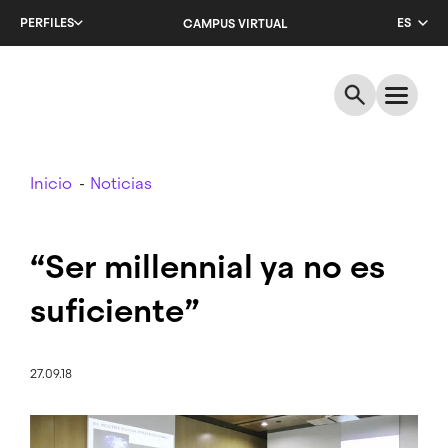
Salta
PERFILES
ES
CAMPUS VIRTUAL
al
contenido
CA
principal
EN
Breadcrumb
Inicio
Noticias
“Ser millennial ya no es
suficiente”
27.09.18
Imagen