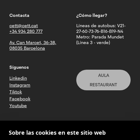
Contacta
¿Cómo llegar?
cett@cett.cat
Líneas de autobus: V21-
+34 934 280 777
27-60-73-76-B16-B19-N4
Metro: Parada Mundet
Av. Can Marcet, 36-38,
(Línea 3 - verde)
08035 Barcelona
Síguenos
AULA
Linkedin
RESTAURANT
Instagram
Tiktok
Facebook
Youtube
2025 CETT. Todos los derechos
Sobre las cookies en este sitio web
reservados