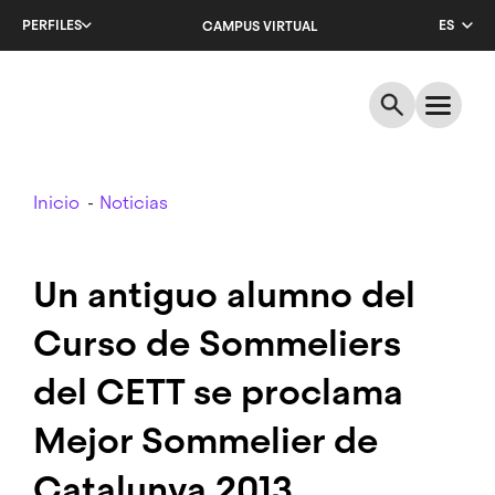
Salta
PERFILES
ES
CAMPUS VIRTUAL
al
contenido
CA
principal
EN
Breadcrumb
Inicio
Noticias
Un antiguo alumno del
Curso de Sommeliers
del CETT se proclama
Mejor Sommelier de
Catalunya 2013