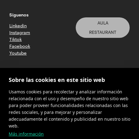
Síguenos
AULA
Linkedin
RESTAURANT
Instagram
Tiktok
Facebook
Youtube
2025 CETT. Todos los derechos
Sobre las cookies en este sitio web
reservados
Usamos cookies para recolectar y analizar información
Aviso legal
relacionada con el uso y desempeño de nuestro sitio web
para poder proveer funcionalidades relacionadas con las
Política de
privacidad
redes sociales, y para mejorar y personalizar
adecuadamente el contenido y publicidad en nuestro sitio
Cookies
web.
Más información
Política del
canal de