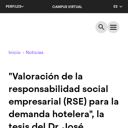
Salta
PERFILES
ES
CAMPUS VIRTUAL
al
contenido
CA
principal
EN
Breadcrumb
Inicio
Noticias
"Valoración de la
responsabilidad social
empresarial (RSE) para la
demanda hotelera", la
tesis del Dr. José