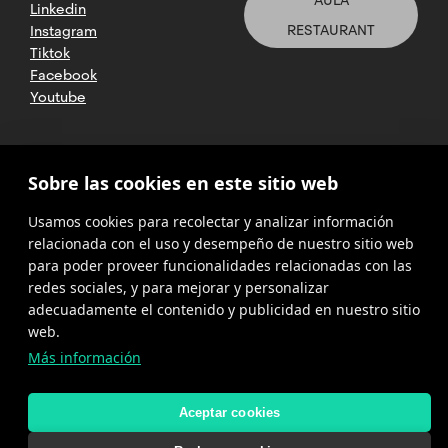
AULA
Linkedin
RESTAURANT
Instagram
Tiktok
Facebook
Youtube
2025 CETT. Todos los derechos
Sobre las cookies en este sitio web
reservados
Usamos cookies para recolectar y analizar información
Aviso legal
relacionada con el uso y desempeño de nuestro sitio web
para poder proveer funcionalidades relacionadas con las
Política de
privacidad
redes sociales, y para mejorar y personalizar
adecuadamente el contenido y publicidad en nuestro sitio
Cookies
web.
Más información
Política del
canal de
denuncias
Aceptar cookies