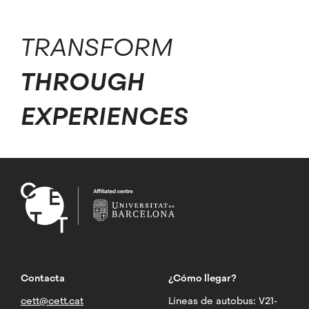
TRANSFORM
THROUGH
EXPERIENCES
Contacta
¿Cómo llegar?
cett@cett.cat
Líneas de autobus: V21-