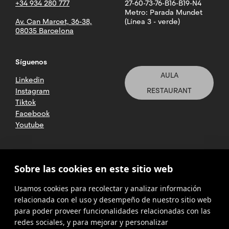
+34 934 280 777
27-60-73-76-B16-B19-N4
Metro: Parada Mundet
Av. Can Marcet, 36-38,
(Línea 3 - verde)
08035 Barcelona
Síguenos
AULA
Linkedin
RESTAURANT
Instagram
Tiktok
Facebook
Youtube
2025 CETT. Todos los derechos
Sobre las cookies en este sitio web
reservados
Usamos cookies para recolectar y analizar información
Aviso legal
relacionada con el uso y desempeño de nuestro sitio web
para poder proveer funcionalidades relacionadas con las
Política de
privacidad
redes sociales, y para mejorar y personalizar