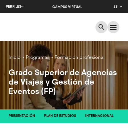
Salta
PERFILES
ES
CAMPUS VIRTUAL
al
contenido
CA
principal
EN
Breadcrumb
Inicio
Programas
Formación profesional
Grado Superior de Agencias
de Viajes y Gestión de
Eventos (FP)
PRESENTACIÓN
PLAN DE ESTUDIOS
INTERNACIONAL
PR