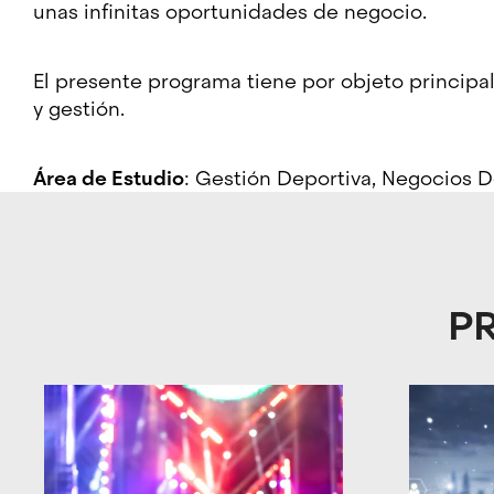
unas infinitas oportunidades de negocio.
El presente programa tiene por objeto principa
y gestión.
Área de Estudio
: Gestión Deportiva, Negocios D
Objetivos
Perfil
¿Dudas?
del
de
Nuestro
P
curso
acceso
equipo
de
del
Estudiantes
Gestión
CETT
universitarios
deportiva:
o