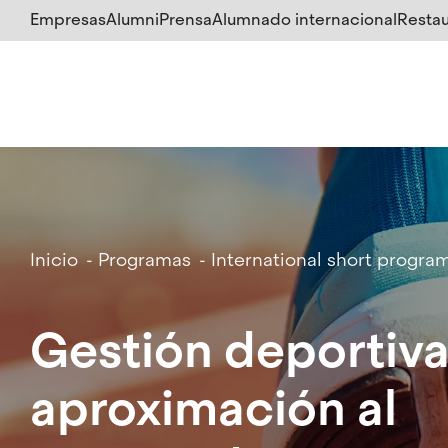
Salta
Empresas
Alumni
Prensa
Alumnado internacional
Restau
al
contenido
principal
Breadcrumb
Inicio
Programas
International short progra
Gestión deportiva
aproximación al