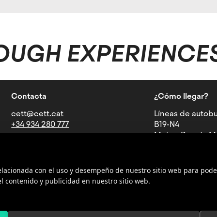
OUGH EXPERIENCE
Contacta
¿Cómo llegar?
3
cett@cett.cat
Líneas de autobu
+34 934 280 777
B19-N4
Metro: Parada Mu
Av. Can Marcet, 36-38, 08035
5
Barcelona
relacionada con el uso y desempeño de nuestro sitio web para pode
l contenido y publicidad en nuestro sitio web.
AULA RESTAURANT