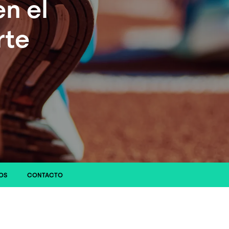
n el
rte
OS
CONTACTO