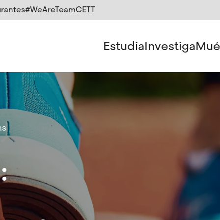
rantes
#WeAreTeamCETT
Estudia
Investiga
Mué
ms
: