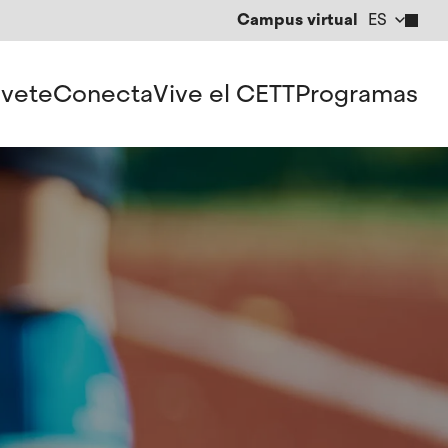
Campus virtual
ES
CA
EN
vete
Conecta
Vive el CETT
Programas