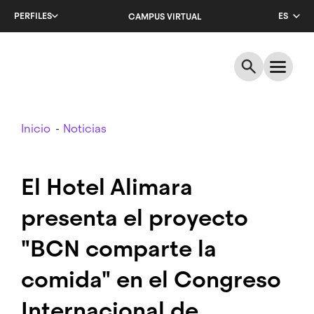
Salta
PERFILES
ES
CAMPUS VIRTUAL
al
contenido
CA
principal
EN
Breadcrumb
Inicio
Noticias
El Hotel Alimara
presenta el proyecto
"BCN comparte la
comida" en el Congreso
Internacional de