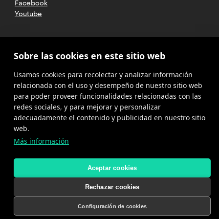
Facebook
Youtube
2025 CETT. Todos los derechos
Sobre las cookies en este sitio web
reservados
Usamos cookies para recolectar y analizar información
Aviso legal
relacionada con el uso y desempeño de nuestro sitio web
para poder proveer funcionalidades relacionadas con las
Política de
privacidad
redes sociales, y para mejorar y personalizar
adecuadamente el contenido y publicidad en nuestro sitio
Cookies
web.
Más información
Política del
canal de
denuncias
Aceptar cookies
Rechazar cookies
Configuración de cookies